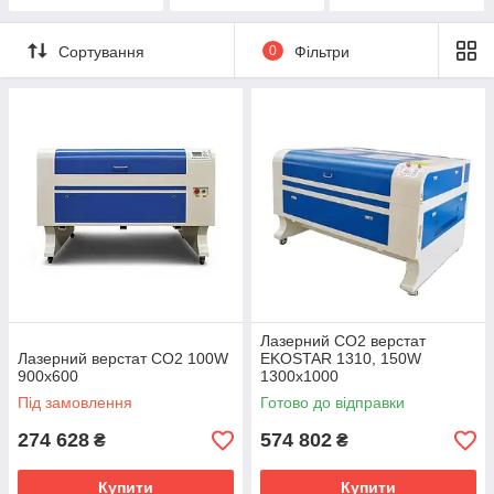
Сортування
0
Фільтри
Лазерний СО2 верстат
Лазерний верстат CO2 100W
EKOSTAR 1310, 150W
900x600
1300х1000
Під замовлення
Готово до відправки
274 628
574 802
₴
₴
Купити
Купити