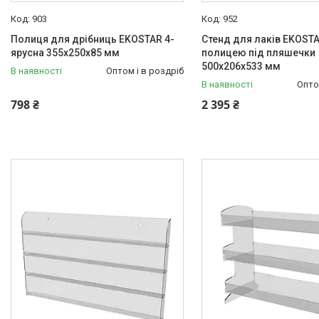
903
952
Полиця для дрібниць EKOSTAR 4-
Стенд для лаків EKOSTAR
ярусна 355х250х85 мм
полицею під пляшечки
500х206х533 мм
В наявності
Оптом і в роздріб
В наявності
Опто
798 ₴
2 395 ₴