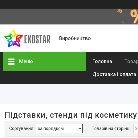
Виробництво
Меню
Головна
Товар
Доставка і оплата
Фільтри
Ціна
В наявності
Підставки, стенди під косметику
Так
59
Виробник