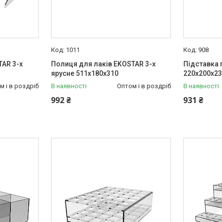
1011
908
TAR 3-х
Полиця для лаків EKOSTAR 3-х
Підставка 
ярусне 511х180х310
220х200х2
м і в роздріб
В наявності
Оптом і в роздріб
В наявності
992 ₴
931 ₴