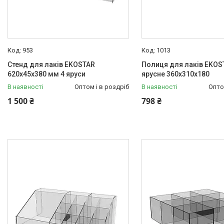
953
1013
Стенд для лаків EKOSTAR
Полиця для лаків EKOS
620х45х380 мм 4 яруси
ярусне 360х310х180
В наявності
Оптом і в роздріб
В наявності
Опто
1 500 ₴
798 ₴