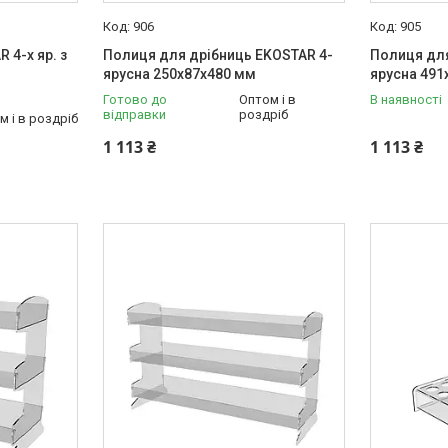
906
905
 4-х яр. з
Полиця для дрібниць EKOSTAR 4-
Полиця для
ярусна 250х87х480 мм
ярусна 491
Готово до
Оптом і в
В наявності
відправки
роздріб
м і в роздріб
1 113 ₴
1 113 ₴