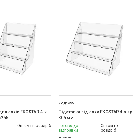
999
для лаків EKOSTAR 4-х
Підставка під лаки EKOSTAR 4-х яр
х255
306 мм
Оптом і в роздріб
Готово до
Оптом і в
відправки
роздріб