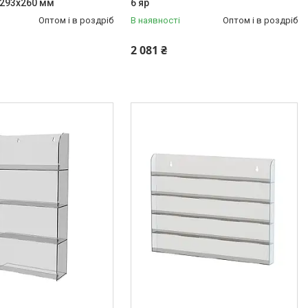
х293х260 мм
6 яр
Оптом і в роздріб
В наявності
Оптом і в роздріб
2 081 ₴