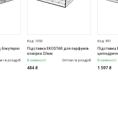
1350
951
 біжутерію
Підставка EKOSTAR для парфумів
Підставка 
комірка 23мм
циліндрич
м і в роздріб
В наявності
Оптом і в роздріб
В наявності
484 ₴
1 597 ₴