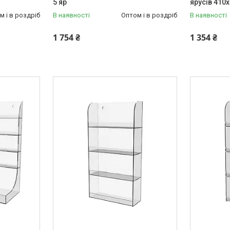
5 яр
ярусів 410
м і в роздріб
В наявності
Оптом і в роздріб
В наявності
1 754 ₴
1 354 ₴