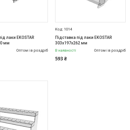
1014
під лаки EKOSTAR
Підставка під лаки EKOSTAR
30 мм
303х197х262 мм
Оптом і в роздріб
В наявності
Оптом і в роздріб
593 ₴