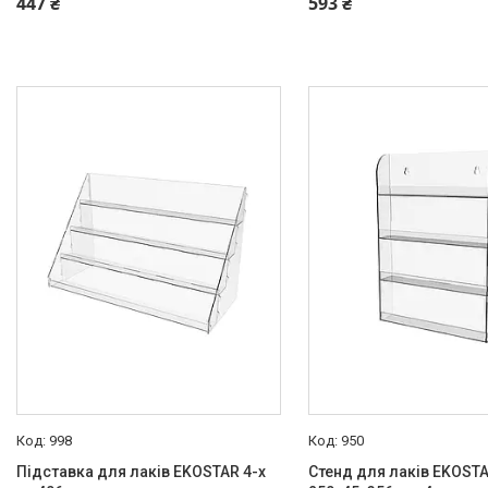
447 ₴
593 ₴
998
950
Підставка для лаків EKOSTAR 4-х
Стенд для лаків EKOST