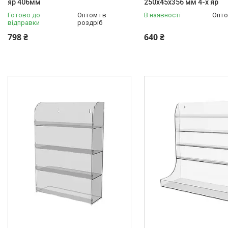
яр 406мм
250х45х356 мм 4-х яр
Готово до
Оптом і в
В наявності
Опто
відправки
роздріб
798 ₴
640 ₴