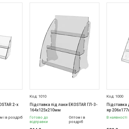
1010
1000
OSTAR 2-х
Підставка під лаки EKOSTAR ГЛ-3-
Підставка 
164х125х210мм
яр 206х177
м і в роздріб
Готово до
Оптом і в
В наявності
відправки
роздріб