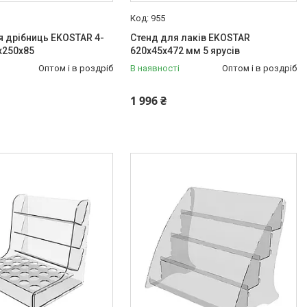
955
 дрібниць EKOSTAR 4-
Стенд для лаків EKOSTAR
х250х85
620х45х472 мм 5 ярусів
Оптом і в роздріб
В наявності
Оптом і в роздріб
1 996 ₴