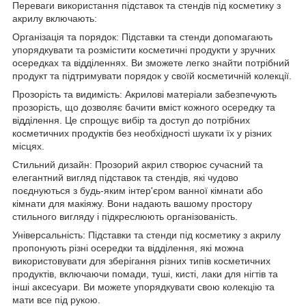
Переваги використання підставок та стендів під косметику з
акрилу включають:
Організація та порядок: Підставки та стенди допомагають
упорядкувати та розмістити косметичні продукти у зручних
осередках та відділеннях. Ви зможете легко знайти потрібний
продукт та підтримувати порядок у своїй косметичній колекції.
Прозорість та видимість: Акрилові матеріали забезпечують
прозорість, що дозволяє бачити вміст кожного осередку та
відділення. Це спрощує вибір та доступ до потрібних
косметичних продуктів без необхідності шукати їх у різних
місцях.
Стильний дизайн: Прозорий акрил створює сучасний та
елегантний вигляд підставок та стендів, які чудово
поєднуються з будь-яким інтер'єром ванної кімнати або
кімнати для макіяжу. Вони надають вашому простору
стильного вигляду і підкреслюють організованість.
Універсальність: Підставки та стенди під косметику з акрилу
пропонують різні осередки та відділення, які можна
використовувати для зберігання різних типів косметичних
продуктів, включаючи помади, туші, кисті, лаки для нігтів та
інші аксесуари. Ви можете упорядкувати свою колекцію та
мати все під рукою.