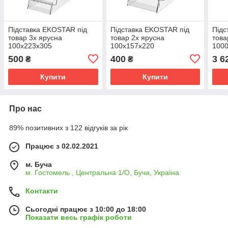
Підставка EKOSTAR під
Підставка EKOSTAR під
Підс
товар 3х ярусна
товар 2х ярусна
това
100х223х305
100х157х220
100
500
400
3 6
₴
₴
Купити
Купити
Про нас
89% позитивних з 122 відгуків за рік
Працює з 02.02.2021
м. Буча
м. Гостомель , Центральна 1/О, Буча, Україна
Контакти
Сьогодні працює з 10:00 до 18:00
Показати весь графік роботи