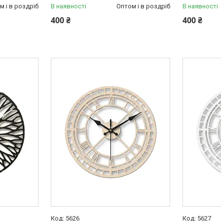
м і в роздріб
В наявності
Оптом і в роздріб
В наявності
400 ₴
400 ₴
5626
5627