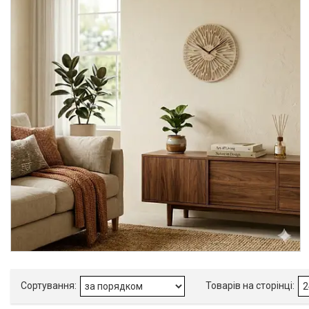
Экостар
180