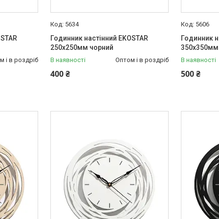
5634
5606
OSTAR
Годинник настінний EKOSTAR
Годинник н
250х250мм чорний
350х350мм
м і в роздріб
В наявності
Оптом і в роздріб
В наявності
400 ₴
500 ₴