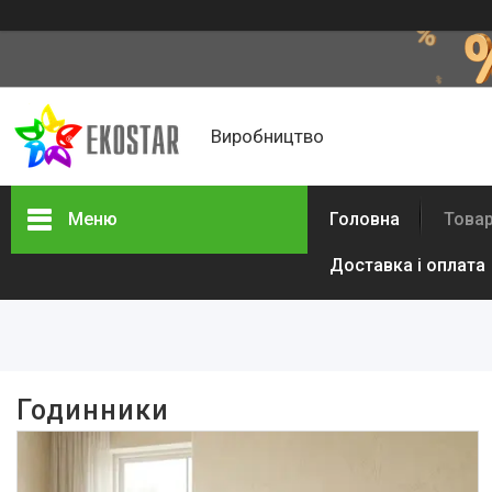
Виробництво
Меню
Головна
Товар
Доставка і оплата
Фільтри
Ціна
В наявності
Годинники
Так
235
Виробник