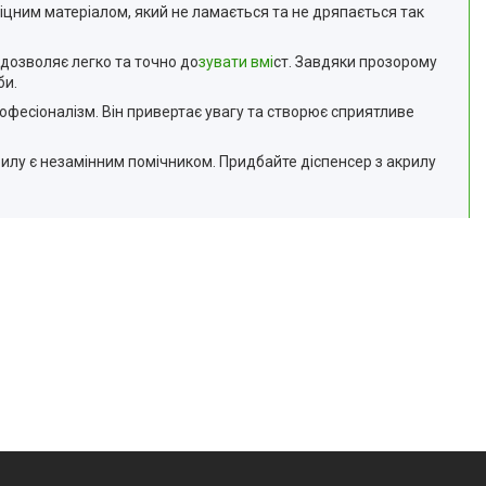
 міцним матеріалом, який не ламається та не дряпається так
 дозволяє легко та точно до
зувати вмі
ст. Завдяки прозорому
би.
офесіоналізм. Він привертає увагу та створює сприятливе
крилу є незамінним помічником. Придбайте діспенсер з акрилу