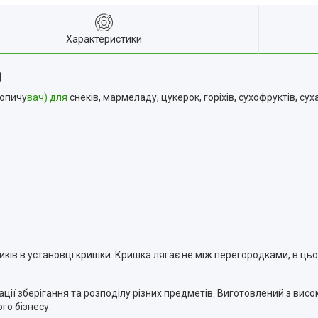
Характеристики
0
копичу
вач) для
снеків, мармеладу, цукерок, горіхів, сухофруктів, сух
ків в установці кришки. Кришка лягає не між перегородками, в цьом
ації зберігання та розподілу різних предметів. Виготовлений з висо
го бізнесу.