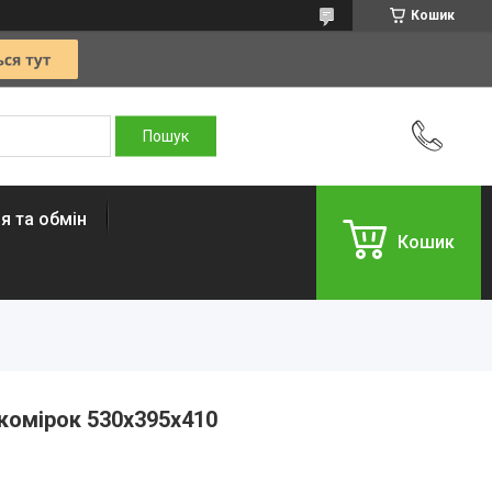
Кошик
я та обмін
Кошик
комірок 530х395х410