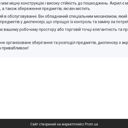
н має міцну конструкцію і високу стійкість до пошкоджень. Акрил є
, а також збереження предметів, які він містить.
ий в обслуговуванні. Він обладнаний спеціальним механізмом, який
предметів у диспенсері, що спрощує їх контроль та заміну за потре
є вашому робочому простору або торговій точці елегантність та пр
рібне організоване зберігання та розподіл предметів, диспенсер з а
та привабливою!
Сайт створений на маркетплейсі
Prom.ua