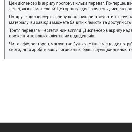
Цей діспенсер із акрилу пропонує кілька переваг. По-перше, ві
легко, як інші матеріали. Це гарантує довговічність диспенсера
По-друге, диспенсер з акрилу легко використовувати та зручн
матеріалу, ви завжди зможете бачити кількість та доступність 
Третя перевага – естетичний вигляд. Диспенсер з акрилу нада
враження на ваших клієнтів чи відвідувачів.
Чи то офіс, ресторан, магазин чи будь-яке інше місце, де пот
сьогодні та зробіть вашу організацію більш функціональною 