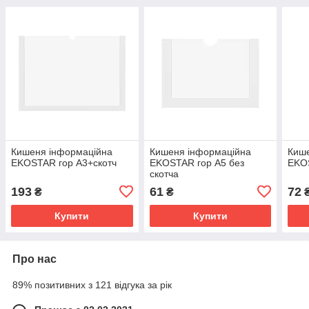
Кишеня інформаційна
Кишеня інформаційна
Киш
EKOSTAR гор А3+скотч
EKOSTAR гор А5 без
EKOS
скотча
193
61
72
₴
₴
Купити
Купити
Про нас
89% позитивних з 121 відгука за рік