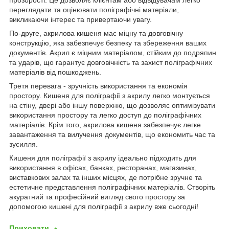
прозорості. Це дозволяє клієнтам або відвідувачам легко
переглядати та оцінювати поліграфічні матеріали,
викликаючи інтерес та привертаючи увагу.
По-друге, акрилова кишеня має міцну та довговічну
конструкцію, яка забезпечує безпеку та збереження ваших
документів. Акрил є міцним матеріалом, стійким до подряпин
та ударів, що гарантує довговічність та захист поліграфічних
матеріалів від пошкоджень.
Третя перевага - зручність використання та економія
простору. Кишеня для поліграфії з акрилу легко монтується
на стіну, двері або іншу поверхню, що дозволяє оптимізувати
використання простору та легко доступ до поліграфічних
матеріалів. Крім того, акрилова кишеня забезпечує легке
завантаження та вилучення документів, що економить час та
зусилля.
Кишеня для поліграфії з акрилу ідеально підходить для
використання в офісах, банках, ресторанах, магазинах,
виставкових залах та інших місцях, де потрібне зручне та
естетичне представлення поліграфічних матеріалів. Створіть
акуратний та професійний вигляд свого простору за
допомогою кишені для поліграфії з акрилу вже сьогодні!
Приховати