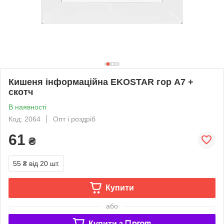
Кишеня інформаційна EKOSTAR гор А7 +
скотч
В наявності
Код: 2064
Опт і роздріб
61
₴
55 ₴
від 20 шт.
Купити
або
Купити з