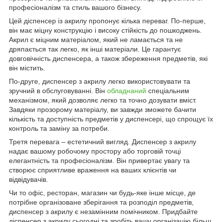
професіоналізм та стиль вашого бізнесу.
Цей діспенсер із акрилу пропонує кілька переваг. По-перше,
він має міцну конструкцію і високу стійкість до пошкоджень.
Акрил є міцним матеріалом, який не ламається та не
дряпається так легко, як інші матеріали. Це гарантує
довговічність диспенсера, а також збереження предметів, які
він містить.
По-друге, диспенсер з акрилу легко використовувати та
зручний в обслуговуванні. Він
обладнаний
спеціальним
механізмом, який дозволяє легко та точно дозувати вміст.
Завдяки прозорому матеріалу, ви завжди зможете бачити
кількість та доступність предметів у диспенсері, що спрощує їх
контроль та заміну за потреби.
Третя перевага – естетичний вигляд. Диспенсер з акрилу
надає вашому робочому простору або торговій точці
елегантність та професіоналізм. Він привертає увагу та
створює сприятливе враження на ваших клієнтів чи
відвідувачів.
Чи то офіс, ресторан, магазин чи будь-яке інше місце, де
потрібне організоване зберігання та розподіл предметів,
диспенсер з акрилу є незамінним помічником. Придбайте
діспенсер з акрилу сьогодні та зробіть вашу організацію більш