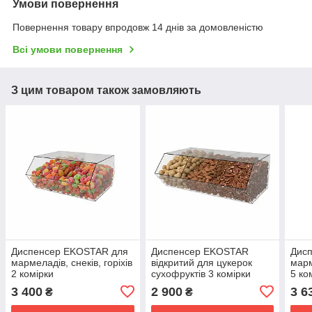
Умови повернення
Повернення товару впродовж 14 днів за домовленістю
Всі умови повернення
З цим товаром також замовляють
Диспенсер EKOSTAR для
Диспенсер EKOSTAR
Дис
мармеладів, снеків, горіхів
відкритий для цукерок
марм
2 комірки
сухофруктів 3 комірки
5 ко
3 400
2 900
3 6
₴
₴