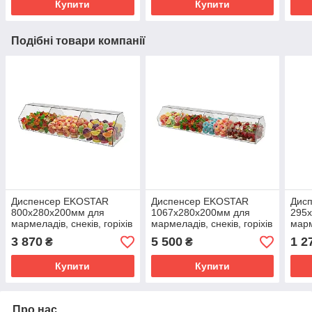
Купити
Купити
Подібні товари компанії
Диспенсер EKOSTAR
Диспенсер EKOSTAR
Дис
800х280х200мм для
1067х280х200мм для
295
мармеладів, снеків, горіхів
мармеладів, снеків, горіхів
марм
3 комірки
5 комірок
3 ко
3 870
5 500
1 2
₴
₴
Купити
Купити
Про нас