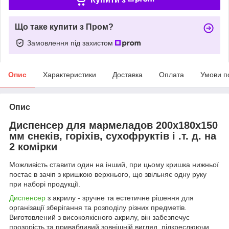
Що таке купити з Пром?
Замовлення під захистом
Опис
Характеристики
Доставка
Оплата
Умови п
Опис
Диспенсер для мармеладов 200х180х150
мм снеків, горіхів, сухофруктів і .т. д. на
2 комірки
Можливість ставити один на інший, при цьому кришка нижньої
постає в зачіп з кришкою верхнього, що звільняє одну руку
при наборі продукції.
Диспенсер
з акрилу - зручне та естетичне рішення для
організації зберігання та розподілу різних предметів.
Виготовлений з високоякісного акрилу, він забезпечує
прозорість та привабливий зовнішній вигляд, підкреслюючи