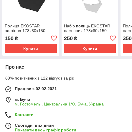
Полиця EKOSTAR
Набір полиць EKOSTAR
Пол
настінна 173х60х150
настінних 173х60х150
наст
150
250
350
₴
₴
Купити
Купити
Про нас
89% позитивних з 122 відгуків за рік
Працює з 02.02.2021
м. Буча
м. Гостомель , Центральна 1/О, Буча, Україна
Контакти
Сьогодні вихідний
Показати весь графік роботи