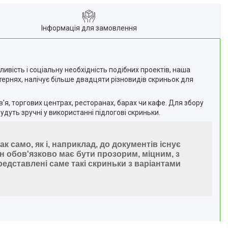
Інформація для замовлення
ивість і соціальну необхідність подібних проектів, наша
тернях, налічує більше двадцяти різновидів скриньок для
в'я, торгових центрах, ресторанах, барах чи кафе. Для збору
удуть зручні у використанні підлогові скриньки.
к само, як і, наприклад, до документів існує
н обов'язково має бути прозорим, міцним, з
представлені саме такі скриньки з варіантами