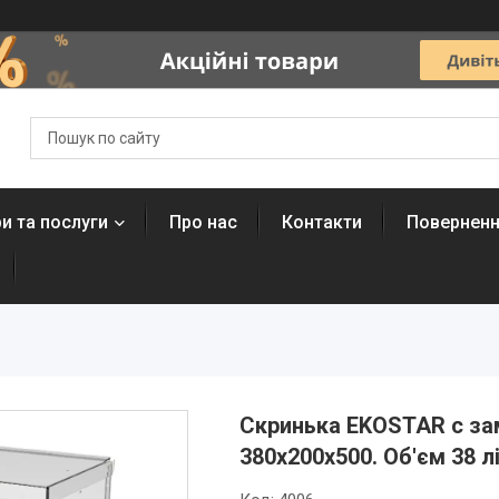
и та послуги
Про нас
Контакти
Поверненн
Скринька EKOSTAR с за
380x200x500. Об'єм 38 лі