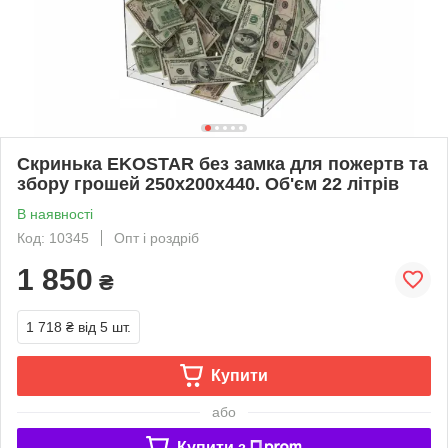
Скринька EKOSTAR без замка для пожертв та
збору грошей 250x200x440. Об'єм 22 літрів
В наявності
Код: 10345
Опт і роздріб
1 850
₴
1 718 ₴
від 5 шт.
Купити
або
Купити з