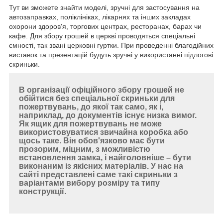
Тут ви зможете знайти моделі, зручні для застосування на
автозаправках, поліклініках, лікарнях та інших закладах
охорони здоров'я, торгових центрах, ресторанах, барах чи
кафе. Для збору грошей в церкві проводяться спеціальні
ємності, так звані церковні гуртки. При проведенні благодійних
виставок та презентацій будуть зручні у використанні підлогові
скриньки.
В організації офіційного збору грошей не
обійтися без спеціальної скриньки для
пожертвувань, до якої так само, як і,
наприклад, до документів існує низка вимог.
Як ящик для пожертвувань не може
використовуватися звичайна коробка або
щось таке.
Він обов'язково має бути
прозорим, міцним, з можливістю
встановлення замка, і найголовніше – бути
виконаним із якісних матеріалів.
У нас на
сайті представлені саме такі скриньки з
варіантами вибору розміру та типу
конструкції.