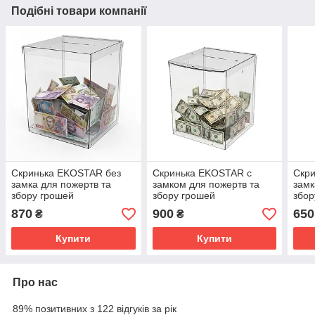
Подібні товари компанії
Скринька EKOSTAR без
Скринька EKOSTAR с
Скр
замка для пожертв та
замком для пожертв та
замк
збору грошей
збору грошей
збор
200x200x250. Об'єм 10
200x200x250. Об'єм 10
200x
870
900
650
₴
₴
літрів
літрів
літрі
Купити
Купити
Про нас
89% позитивних з 122 відгуків за рік