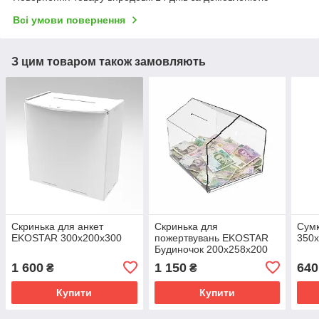
Всі умови повернення
З цим товаром також замовляють
Скринька для анкет
Скринька для
Сумк
EKOSTAR 300х200х300
пожертвувань EKOSTAR
350х
Будиночок 200х258х200
1 600
1 150
640
₴
₴
Купити
Купити