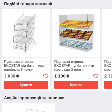
Подібні товари компанії
Підставка вітрина
Підставка вітрина
Підс
EKOSTAR під батончики
EKOSTAR під батончики
EKOS
настільна 5 полок
настільна 3 полки
наст
200х355х500
400х150х400
155
3 036
1 100
2 3
₴
₴
Купити
Купити
Акційні пропозиції та новинки