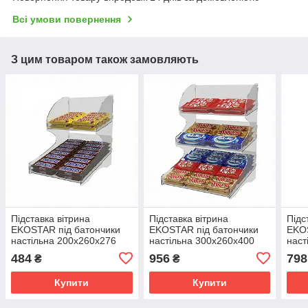
Всі умови повернення
З цим товаром також замовляють
Підставка вітрина
Підставка вітрина
Підс
EKOSTAR під батончики
EKOSTAR під батончики
EKOS
настільна 200х260х276
настільна 300х260х400
наст
484
956
798
₴
₴
Купити
Купити