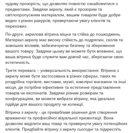
чудову прозорість, що дозволяє повністю ознайомитися з
предметами. Завдяки акрилу, який є прозорим та
світлопропускним матеріалом, вашим товаром буде добре
видно з різних ракурсів, привертаючи увагу клієнтів та
перехожих.
По-друге, акрилова вітрина міцна та стійка до пошкоджень.
Матеріал акрилу має високу стійкість до подряпин, сколів та
зовнішніх впливів, забезпечуючи безпеку та збереження
вашого товару. Завдяки цьому ви можете бути впевнені, що
ваша вітрина буде служити вам довгий час, зберігаючи свою
естетичність.
Третя перевага – універсальність використання. Вітрина з
акрилу може бути застосована в різних сферах, таких як
роздрібна торгівля, виставки, музеї, ювелірні магазини та інші
місця, де потрібне ефективне та естетичне представлення
товарів чи експонатів. Завдяки різним розмірам та
конфігураціям, ви можете вибрати вітрину, яка ідеально
підійде для вашого продукту чи колекції.
Вітрина з акрилу - це привабливе рішення для створення
вражаючої та професійної візуальної презентації. Вона
дозволяє виділити ваш товар та привернути увагу потенційних
клієнтів. Придбайте вітрину з акрилу сьогодні та підкресліть