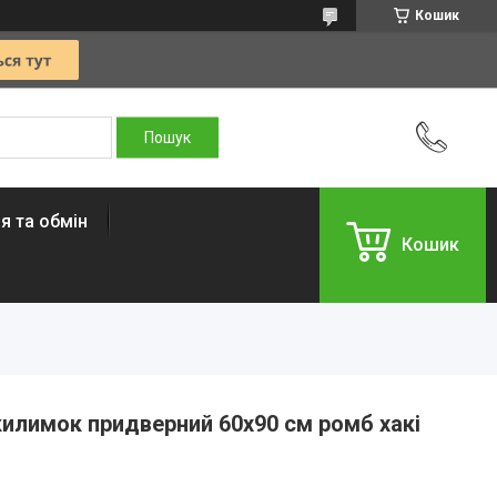
Кошик
я та обмін
Кошик
илимок придверний 60x90 см ромб хакі