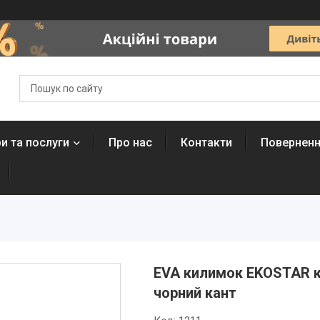
и та послуги
Про нас
Контакти
Поверненн
EVA килимок EKOSTAR к
чорний кант