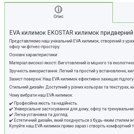
Опис
EVA килимок EKOSTAR килимок придверни
Представляємо наш унікальний EVA килимок, створений з ура
офісу чи фітнес-простору.
Основні характеристики:
Матеріал високої якості: Виготовлений із міцного та екологіч
Зручність використання: Легкий та простий у встановленні, кил
Захист поверхні: Наш EVA килимок ефективно захищає підлогу 
Стильний дизайн: Доступний у різних кольорах та текстурах, к
Чому вибрати наш EVA килимок:
✔️ Професійна якість та надійність.
✔️ Універсальне застосування для дому, офісу та тренувальних
✔️ Легка установка та догляд.
✔️ Естетичний дизайн, який поєднується з будь-яким стилем ін
Купуйте наш EVA килимок прямо зараз і створіть комфортний т