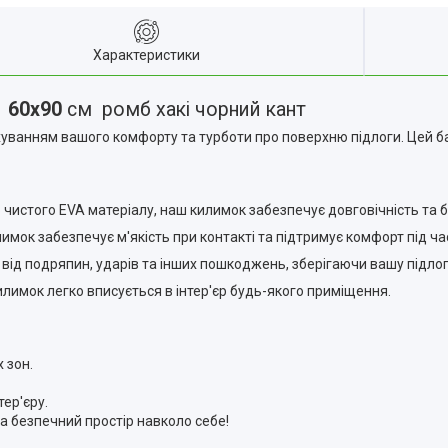
Характеристики
й
60x90
см ромб хакі чорний кант
хуванням вашого комфорту та турботи про поверхню підлоги. Цей б
но чистого EVA матеріалу, наш килимок забезпечує довговічність та 
имок забезпечує м'якість при контакті та підтримує комфорт під ча
від подряпин, ударів та інших пошкоджень, зберігаючи вашу підлогу
илимок легко вписується в інтер'єр будь-якого приміщення.
 зон.
тер'єру.
а безпечний простір навколо себе!