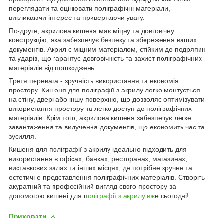
переглядати та оцінювати поліграфічні матеріали,
викликаючи інтерес та привертаючи увагу.
По-друге, акрилова кишеня має міцну та довговічну
конструкцію, яка забезпечує безпеку та збереження ваших
документів. Акрил є міцним матеріалом, стійким до подряпин
та ударів, що гарантує довговічність та захист поліграфічних
матеріалів від пошкоджень.
Третя перевага - зручність використання та економія
простору. Кишеня для поліграфії з акрилу легко монтується
на стіну, двері або іншу поверхню, що дозволяє оптимізувати
використання простору та легко доступ до поліграфічних
матеріалів. Крім того, акрилова кишеня забезпечує легке
завантаження та вилучення документів, що економить час та
зусилля.
Кишеня для поліграфії з акрилу ідеально підходить для
використання в офісах, банках, ресторанах, магазинах,
виставкових залах та інших місцях, де потрібне зручне та
естетичне представлення поліграфічних матеріалів. Створіть
акуратний та професійний вигляд свого простору за
допомогою кишені для п
оліграфії з акрилу вж
е сьогодні!
Приховати