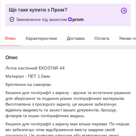
Що таке купити з Пром?
Замовлення під захистом
Опис
Характеристики
Доставка
Оплата
Умови п
Опис
Лоток настінний EKOSTAR А4
Матеріал - ПЕТ 1,5мм.
Кріплення на саморізи.
Кишеня для поліграфії з акрилу - зручне та естетичне рішення
для зберігання та подання різних поліграфічних матеріалів.
Виготовлена з прозорого акрилу, ця кишеня забезпечує
відмінну видимість та захист ваших документів, брошур,
флаєрів та інших поліграфічних видань.
Кишеня для поліграфії з акрилу має кілька переваг. По-перше,
він забезпечує чітке відображення вмісту завдяки своїй
прозорості. Це дозволяє клієнтам або відвідувачам легко