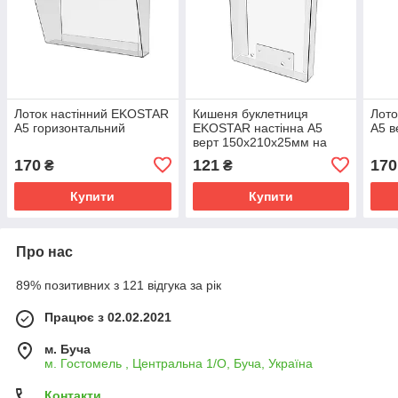
Лоток настінний EKOSTAR
Кишеня буклетниця
Лото
А5 горизонтальний
EKOSTAR настінна А5
А5 в
верт 150х210х25мм на
саморіз
170
121
170
₴
₴
Купити
Купити
Про нас
89% позитивних з 121 відгука за рік
Працює з 02.02.2021
м. Буча
м. Гостомель , Центральна 1/О, Буча, Україна
Контакти