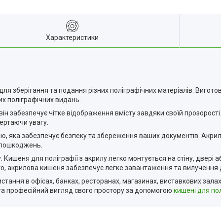
Характеристики
 для зберігання та подання різних поліграфічних матеріалів. Вигот
их поліграфічних видань.
 він забезпечує чітке відображення вмісту завдяки своїй прозорост
вертаючи увагу.
ію, яка забезпечує безпеку та збереження ваших документів. Акрил 
д пошкоджень.
. Кишеня для поліграфії з акрилу легко монтується на стіну, двері
того, акрилова кишеня забезпечує легке завантаження та вилучення 
стання в офісах, банках, ресторанах, магазинах, виставкових залах 
 та професійний вигляд свого простору за допомогою
кишені для пол