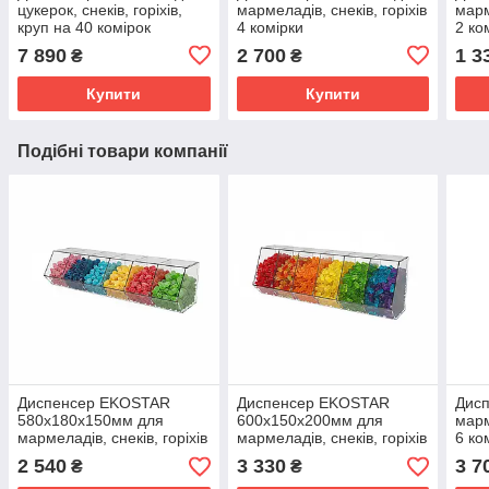
цукерок, снеків, горіхів,
мармеладів, снеків, горіхів
марм
круп на 40 комірок
4 комірки
2 ко
7 890
2 700
1 3
₴
₴
Купити
Купити
Подібні товари компанії
Диспенсер EKOSTAR
Диспенсер EKOSTAR
Дис
580х180х150мм для
600х150х200мм для
марм
мармеладів, снеків, горіхів
мармеладів, снеків, горіхів
6 ко
6 комірок
6 комірок
2 540
3 330
3 7
₴
₴