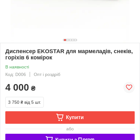
Диспенсер EKOSTAR для мармеладів, снеків,
горіхів 6 комірок
В наявності
Код: D006
Опт і роздріб
4 000
₴
3 750 ₴
від 5 шт.
Купити
або
Купити з