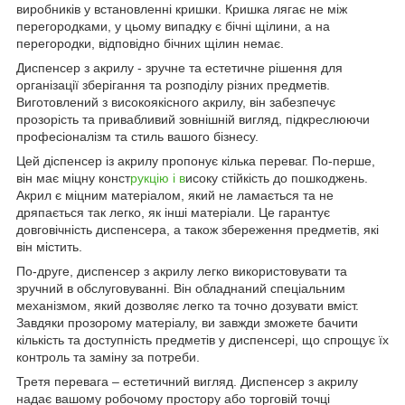
виробників у встановленні кришки.
Кришка лягає не між
перегородками, у цьому випадку є бічні щілини, а на
перегородки, відповідно бічних щілин немає.
Диспенсер з акрилу - зручне та естетичне рішення для
організації зберігання та розподілу різних предметів.
Виготовлений з високоякісного акрилу, він забезпечує
прозорість та привабливий зовнішній вигляд, підкреслюючи
професіоналізм та стиль вашого бізнесу.
Цей діспенсер із акрилу пропонує кілька переваг. По-перше,
він має міцну конст
рукцію і в
исоку стійкість до пошкоджень.
Акрил є міцним матеріалом, який не ламається та не
дряпається так легко, як інші матеріали. Це гарантує
довговічність диспенсера, а також збереження предметів, які
він містить.
По-друге, диспенсер з акрилу легко використовувати та
зручний в обслуговуванні. Він обладнаний спеціальним
механізмом, який дозволяє легко та точно дозувати вміст.
Завдяки прозорому матеріалу, ви завжди зможете бачити
кількість та доступність предметів у диспенсері, що спрощує їх
контроль та заміну за потреби.
Третя перевага – естетичний вигляд. Диспенсер з акрилу
надає вашому робочому простору або торговій точці