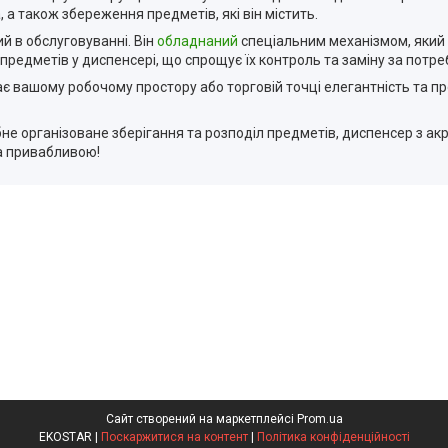
, а також збереження предметів, які він містить.
й в обслуговуванні. Він
обладнаний
спеціальним механізмом, який 
предметів у диспенсері, що спрощує їх контроль та заміну за потре
є вашому робочому простору або торговій точці елегантність та пр
рібне організоване зберігання та розподіл предметів, диспенсер з а
та привабливою!
Сайт створений на маркетплейсі
Prom.ua
EKOSTAR |
Поскаржитися на контент
|
Політика конфіденційності