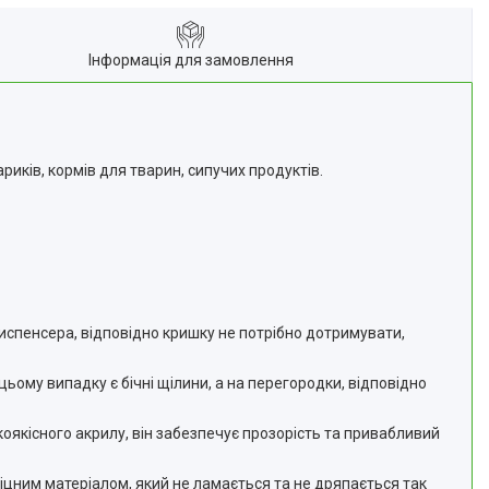
Інформація для замовлення
ариків, кормів для тварин, сипучих продуктів.
испенсера, відповідно кришку не потрібно дотримувати,
ьому випадку є бічні щілини, а на перегородки, відповідно
коякісного акрилу, він забезпечує прозорість та привабливий
 міцним матеріалом, який не ламається та не дряпається так