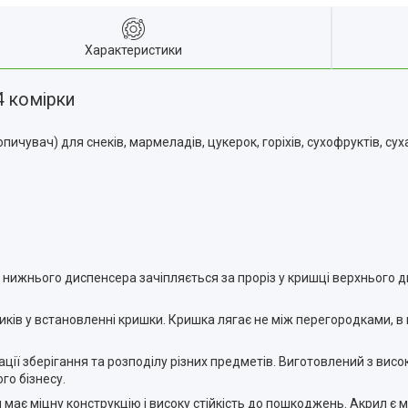
Характеристики
4 комірки
пичувач) для снеків, мармеладів, цукерок, горіхів, сухофруктів, сух
нижнього диспенсера зачіпляється за проріз у кришці верхнього д
иків у встановленні кришки. Кришка лягає не між перегородками, в ц
ації зберігання та розподілу різних предметів. Виготовлений з висо
го бізнесу.
н має міцну конструкцію і високу стійкість до пошкоджень. Акрил є