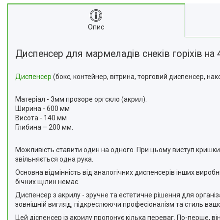
Опис
Диспенсер для мармеладів снеків горіхів на 
Диспенсер
(бокс, контейнер, вітрина, торговий диспенсер, нако
Матеріал - 3мм прозоре оргскло (акрил).
Ширина - 600 мм
Висота - 140 мм
Глибина – 200 мм.
Можливість ставити один на одного. При цьому виступ кришки 
звільняється одна рука.
Основна відмінність від аналогічних диспенсерів інших виробн
бічних щілин немає.
Диспенсер з акрилу - зручне та естетичне рішення для організ
зовнішній вигляд, підкреслюючи професіоналізм та стиль вашо
Цей діспенсер із акрилу пропонує кілька переваг. По-перше, ві