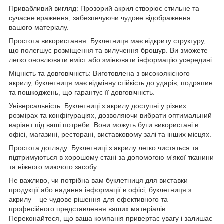
Привабливий вигляд: Прозорий акрил створює стильне та
сучасне враження, забезпечуючи чудове відображення
вашого матеріалу.
Простота використання: Буклетниця має відкриту структуру,
що полегшує розміщення та вилучення брошур. Ви зможете
легко оновлювати вміст або змінювати інформацію усередині.
Міцність та довговічність: Виготовлена з високоякісного
акрилу, буклетниця має відмінну стійкість до ударів, подряпин
та пошкоджень, що гарантує її довговічність.
Універсальність: Буклетниці з акрилу доступні у різних
розмірах та конфігураціях, дозволяючи вибрати оптимальний
варіант під ваші потреби. Вони можуть бути використані в
офісі, магазині, ресторані, виставковому залі та інших місцях.
Простота догляду: Буклетниці з акрилу легко чистяться та
підтримуються в хорошому стані за допомогою м'якої тканини
та ніжного миючого засобу.
Не важливо, чи потрібна вам буклетниця для виставки
продукції або надання інформації в офісі, буклетниця з
акрилу – це чудове рішення для ефективного та
професійного представлення ваших матеріалів.
Переконайтеся, що ваша компанія привертає увагу і залишає