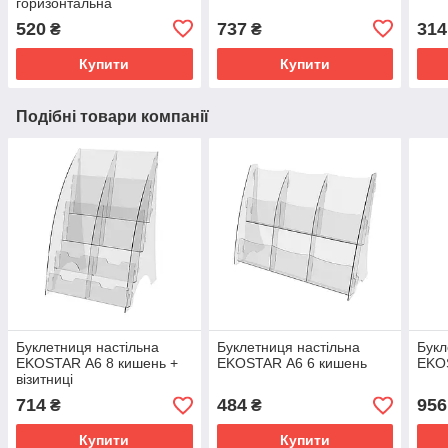
горизонтальна
520
737
314
₴
₴
Купити
Купити
Подібні товари компанії
Буклетниця настільна
Буклетниця настільна
Букл
EKOSTAR А6 8 кишень +
EKOSTAR А6 6 кишень
EKO
візитниці
714
484
956
₴
₴
Купити
Купити