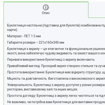
Опис
Буклетниця настільна (підставка для буклетів) комбінована пі
карти).
Матеріал - ПЕТ 1.5 мм
Габаритні розміри – 221х160х340 мм
Буклетниця з акрилу – це елегантне та функціональне рішення
якості, вона забезпечує чудову видимість та захист вашого кон
Переваги використання буклетниці з акрилу включають:
Привабливий вигляд: Прозорий акрил створює стильне та суч
Простота використання: Буклетниця має відкриту структуру, 
Міцність та довговічність: Виготовлена з високоякісного акрил
Універсальність: Буклетниці з акрилу доступні у різних розмір
ресторані, виставковому залі та інших місцях.
Простота догляду: Буклетниці з акрилу легко чистяться та пі
Не важливо, чи потрібна вам буклетниця для виставки продукц