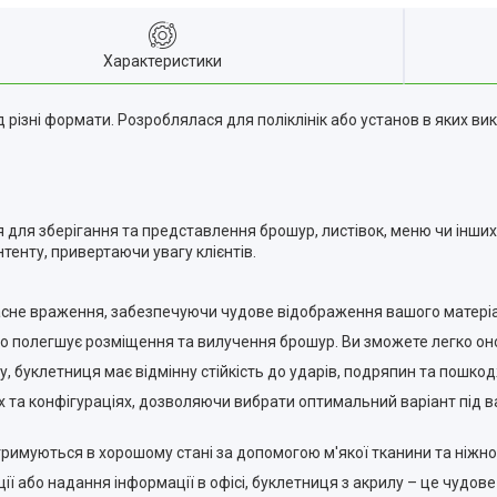
Характеристики
д різні формати. Розроблялася для поліклінік або установ в яких в
 для зберігання та представлення брошур, листівок, меню чи інших
тенту, привертаючи увагу клієнтів.
асне враження, забезпечуючи чудове відображення вашого матеріа
що полегшує розміщення та вилучення брошур. Ви зможете легко он
у, буклетниця має відмінну стійкість до ударів, подряпин та пошкод
ах та конфігураціях, дозволяючи вибрати оптимальний варіант під ва
дтримуються в хорошому стані за допомогою м'якої тканини та ніжн
ії або надання інформації в офісі, буклетниця з акрилу – це чудо