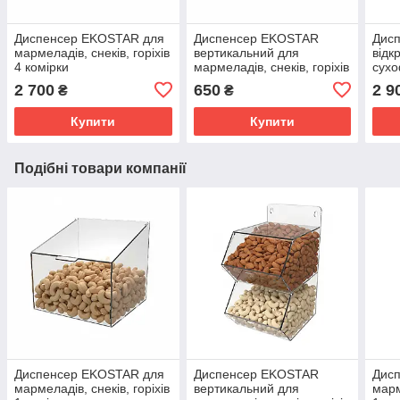
Диспенсер EKOSTAR для
Диспенсер EKOSTAR
Дис
мармеладів, снеків, горіхів
вертикальний для
відк
4 комірки
мармеладів, снеків, горіхів
сухо
1 комірка
2 700
650
2 9
₴
₴
Купити
Купити
Подібні товари компанії
Диспенсер EKOSTAR для
Диспенсер EKOSTAR
Дис
мармеладів, снеків, горіхів
вертикальний для
марм