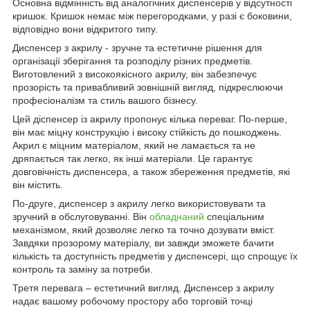
Основна відмінність від аналогічних диспенсерів у відсутності
кришок. Кришок немає між перегородками, у разі є боковини,
відповідно вони відкритого типу.
Диспенсер з акрилу - зручне та естетичне рішення для
організації зберігання та розподілу різних предметів.
Виготовлений з високоякісного акрилу, він забезпечує
прозорість та привабливий зовнішній вигляд, підкреслюючи
професіоналізм та стиль вашого бізнесу.
Цей діспенсер із акрилу пропонує кілька переваг. По-перше,
він має міцну конструкцію і високу стійкість до пошкоджень.
Акрил є міцним матеріалом, який не ламається та не
дряпається так легко, як інші матеріали. Це гарантує
довговічність диспенсера, а також збереження предметів, які
він містить.
По-друге, диспенсер з акрилу легко використовувати та
зручний в обслуговуванні. Він
обладнаний
спеціальним
механізмом, який дозволяє легко та точно дозувати вміст.
Завдяки прозорому матеріалу, ви завжди зможете бачити
кількість та доступність предметів у диспенсері, що спрощує їх
контроль та заміну за потреби.
Третя перевага – естетичний вигляд. Диспенсер з акрилу
надає вашому робочому простору або торговій точці