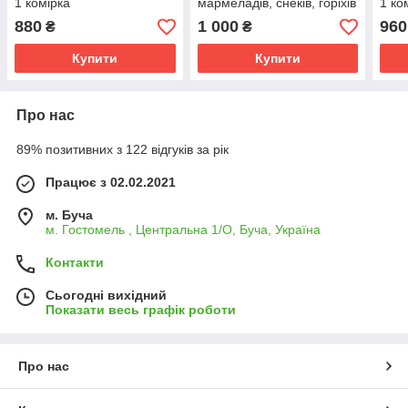
1 комірка
мармеладів, снеків, горіхів
1 ко
2 комірки
880
1 000
960
₴
₴
Купити
Купити
Про нас
89% позитивних з 122 відгуків за рік
Працює з 02.02.2021
м. Буча
м. Гостомель , Центральна 1/О, Буча, Україна
Контакти
Сьогодні вихідний
Показати весь графік роботи
Про нас