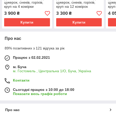
цукерок, снеків, горіхів,
цукерок, снеків, горіхів,
цукер
круп на 4 комірки
круп на 12 комірок
круп
3 900
3 300
4 0
₴
₴
Купити
Купити
Про нас
89% позитивних з 121 відгука за рік
Працює з 02.02.2021
м. Буча
м. Гостомель , Центральна 1/О, Буча, Україна
Контакти
Сьогодні працює з 10:00 до 18:00
Показати весь графік роботи
Про нас