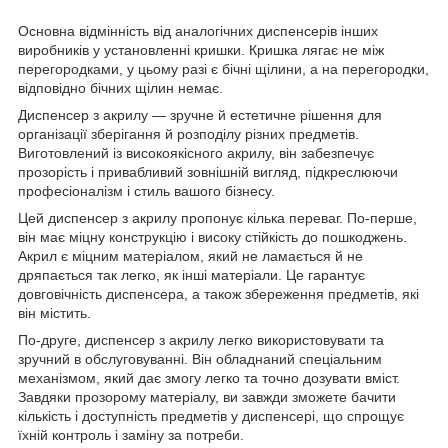
Основна відмінність від аналогічних диспенсерів інших
виробників у установленні кришки. Кришка лягає не між
перегородками, у цьому разі є бічні щілини, а на перегородки,
відповідно бічних щілин немає.
Диспенсер з акрилу — зручне й естетичне рішення для
організації зберігання й розподілу різних предметів.
Виготовлений із високоякісного акрилу, він забезпечує
прозорість і привабливий зовнішній вигляд, підкреслюючи
професіоналізм і стиль вашого бізнесу.
Цей диспенсер з акрилу пропонує кілька переваг. По-перше,
він має міцну конструкцію і високу стійкість до пошкоджень.
Акрил є міцним матеріалом, який не ламається й не
дряпається так легко, як інші матеріали. Це гарантує
довговічність диспенсера, а також збереження предметів, які
він містить.
По-друге, диспенсер з акрилу легко використовувати та
зручний в обслуговуванні. Він обладнаний спеціальним
механізмом, який дає змогу легко та точно дозувати вміст.
Завдяки прозорому матеріалу, ви завжди зможете бачити
кількість і доступність предметів у диспенсері, що спрощує
їхній контроль і заміну за потреби.