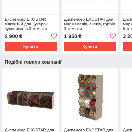
Диспенсер EKOSTAR
Диспенсер EKOSTAR для
Дис
відкритий для цукерок
мармеладів, снеків, горіхів
марм
сухофруктів 3 комірки
3 комірки
5 ко
2 900
1 950
3 2
₴
₴
Купити
Купити
Подібні товари компанії
Диспенсер EKOSTAR для
Диспенсер EKOSTAR для
Дис