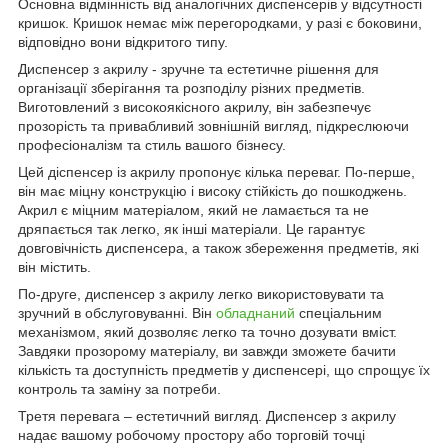
Основна відмінність від аналогічних диспенсерів у відсутності
кришок. Кришок немає між перегородками, у разі є боковини,
відповідно вони відкритого типу.
Диспенсер з акрилу - зручне та естетичне рішення для
організації зберігання та розподілу різних предметів.
Виготовлений з високоякісного акрилу, він забезпечує
прозорість та привабливий зовнішній вигляд, підкреслюючи
професіоналізм та стиль вашого бізнесу.
Цей діспенсер із акрилу пропонує кілька переваг. По-перше,
він має міцну конструкцію і високу стійкість до пошкоджень.
Акрил є міцним матеріалом, який не ламається та не
дряпається так легко, як інші матеріали. Це гарантує
довговічність диспенсера, а також збереження предметів, які
він містить.
По-друге, диспенсер з акрилу легко використовувати та
зручний в обслуговуванні. Він
обладнаний
спеціальним
механізмом, який дозволяє легко та точно дозувати вміст.
Завдяки прозорому матеріалу, ви завжди зможете бачити
кількість та доступність предметів у диспенсері, що спрощує їх
контроль та заміну за потреби.
Третя перевага – естетичний вигляд. Диспенсер з акрилу
надає вашому робочому простору або торговій точці