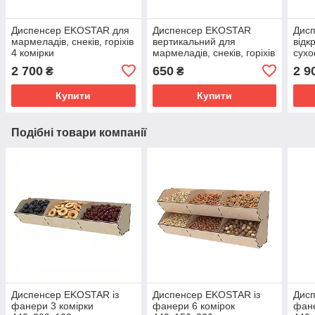
Диспенсер EKOSTAR для
Диспенсер EKOSTAR
Дис
мармеладів, снеків, горіхів
вертикальний для
відк
4 комірки
мармеладів, снеків, горіхів
сухо
1 комірка
2 700
650
2 9
₴
₴
Купити
Купити
Подібні товари компанії
Диспенсер EKOSTAR із
Диспенсер EKOSTAR із
Дисп
фанери 3 комірки
фанери 6 комірок
фане