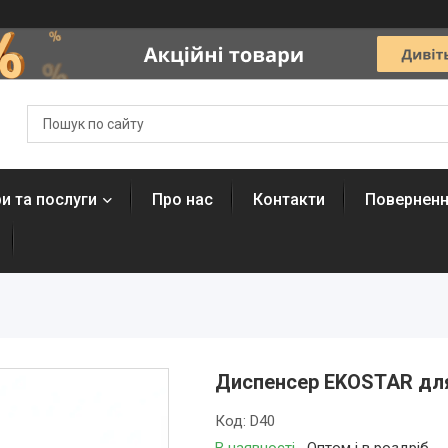
и та послуги
Про нас
Контакти
Поверненн
Диспенсер EKOSTAR для ц
Код:
D40