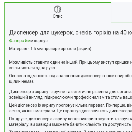
Опис
Диспенсер
для цукерок, снеків горіхів на 40 
Фанера 5м
м корпус
Матеріал - 1.5 мм прозоре оргскло (акрил).
Можливість ставити один на інший. При цьому виступ кришки н
звільняється одна рука.
Основна відмінність від аналогічних диспенсерів інших виробни
щілин немає.
Диспенсер з акрилу - зручне та естетичне рішення для організ
зовнішній вигляд, підкреслюючи професіоналізм та стиль вашо
Цей діспенсер із акрилу пропонує кілька переваг. По-перше, ві
легко, як інші матеріали. Це гарантує довговічність диспенсера
По-друге, диспенсер з акрилу легко використовувати та зручн
матеріалу, ви завжди зможете бачити кількість та доступність 