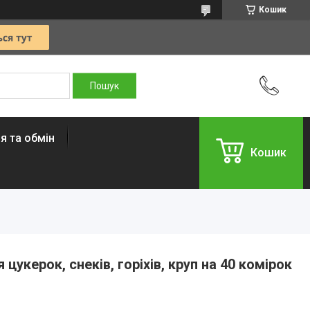
Кошик
я та обмін
Кошик
укерок, снеків, горіхів, круп на 40 комірок