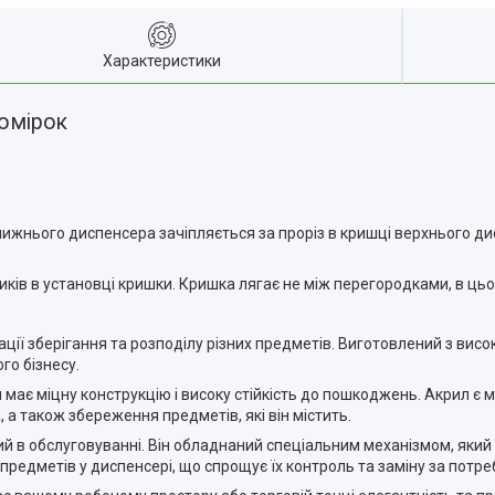
Характеристики
комірок
ижнього диспенсера зачіпляється за проріз в кришці верхнього ди
ків в установці кришки. Кришка лягає не між перегородками, в цьом
ації зберігання та розподілу різних предметів. Виготовлений з висо
го бізнесу.
н має міцну конструкцію і високу стійкість до пошкоджень. Акрил є
, а також збереження предметів, які він містить.
ий в обслуговуванні. Він обладнаний спеціальним механізмом, який
предметів у диспенсері, що спрощує їх контроль та заміну за потре