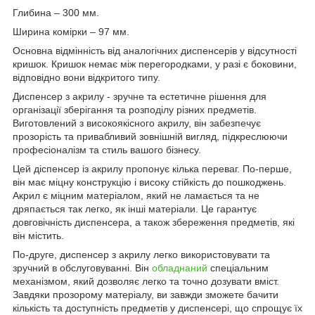
Глибина – 300 мм.
Ширина комірки – 97 мм.
Основна відмінність від аналогічних диспенсерів у відсутності
кришок. Кришок немає між перегородками, у разі є боковини,
відповідно вони відкритого типу.
Диспенсер з акрилу - зручне та естетичне рішення для
організації зберігання та розподілу різних предметів.
Виготовлений з високоякісного акрилу, він забезпечує
прозорість та привабливий зовнішній вигляд, підкреслюючи
професіоналізм та стиль вашого бізнесу.
Цей діспенсер із акрилу пропонує кілька переваг. По-перше,
він має міцну конструкцію і високу стійкість до пошкоджень.
Акрил є міцним матеріалом, який не ламається та не
дряпається так легко, як інші матеріали. Це гарантує
довговічність диспенсера, а також збереження предметів, які
він містить.
По-друге, диспенсер з акрилу легко використовувати та
зручний в обслуговуванні. Він
обладнаний
спеціальним
механізмом, який дозволяє легко та точно дозувати вміст.
Завдяки прозорому матеріалу, ви завжди зможете бачити
кількість та доступність предметів у диспенсері, що спрощує їх