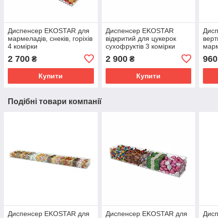
Диспенсер EKOSTAR для
Диспенсер EKOSTAR
Дис
мармеладів, снеків, горіхів
відкритий для цукерок
верт
4 комірки
сухофруктів 3 комірки
марм
2 ко
2 700
2 900
960
₴
₴
Купити
Купити
Подібні товари компанії
Диспенсер EKOSTAR для
Диспенсер EKOSTAR для
Дис