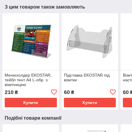
З цим товаром також замовляють
Менюхолдер EKOSTAR,
Підставка EKOSTAR під
Віз
тейбл тент А4 L-обр. з
візитки
наст
візитницею
210
60
60
₴
₴
Купити
Купити
Подібні товари компанії