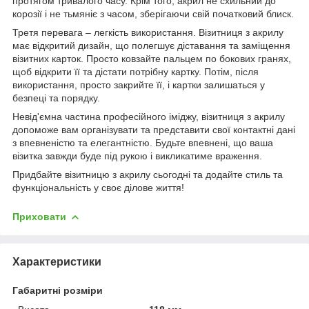
протягом тривалого часу. Крім того, акрил не схильний до
корозії і не тьмяніє з часом, зберігаючи свій початковий блиск.
Третя перевага – легкість використання. Візитниця з акрилу
має відкритий дизайн, що полегшує діставання та заміщення
візитних карток. Просто ковзайте пальцем по бокових гранях,
щоб відкрити її та дістати потрібну картку. Потім, після
використання, просто закрийте її, і картки залишаться у
безпеці та порядку.
Невід'ємна частина професійного іміджу, візитниця з акрилу
допоможе вам організувати та представити свої контактні дані
з впевненістю та елегантністю. Будьте впевнені, що ваша
візитка завжди буде під рукою і викликатиме враження.
Придбайте візитницю з акрилу сьогодні та додайте стиль та
функціональність у своє ділове життя!
Приховати
Характеристики
Габаритні розміри