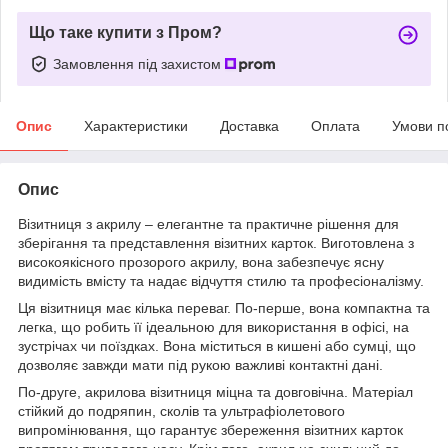
Що таке купити з Пром?
Замовлення під захистом
Опис
Характеристики
Доставка
Оплата
Умови п
Опис
Візитниця з акрилу – елегантне та практичне рішення для
зберігання та представлення візитних карток. Виготовлена з
високоякісного прозорого акрилу, вона забезпечує ясну
видимість вмісту та надає відчуття стилю та професіоналізму.
Ця візитниця має кілька переваг. По-перше, вона компактна та
легка, що робить її ідеальною для використання в офісі, на
зустрічах чи поїздках. Вона міститься в кишені або сумці, що
дозволяє завжди мати під рукою важливі контактні дані.
По-друге, акрилова візитниця міцна та довговічна. Матеріал
стійкий до подряпин, сколів та ультрафіолетового
випромінювання, що гарантує збереження візитних карток