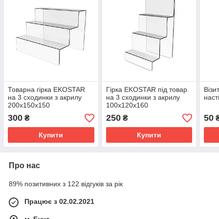
Товарна гірка EKOSTAR
Гірка EKOSTAR під товар
Віз
на 3 сходинки з акрилу
на 3 сходинки з акрилу
наст
200х150х150
100х120х160
300
250
50
₴
₴
Купити
Купити
Про нас
89% позитивних з 122 відгуків за рік
Працює з 02.02.2021