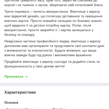
протягом тривалого часу. Крім того, акрил не схильний до
корозії і не тьмяніє з часом, зберігаючи свій початковий блиск.
Третя перевага – легкість використання. Візитниця з акрилу
має відкритий дизайн, що полегшує діставання та заміщення
візитних карток. Просто ковзайте пальцем по бокових гранях,
щоб відкрити її та дістати потрібну картку. Потім, після
використання, просто закрийте її, і картки залишаться у
безпеці та порядку.
Невід'ємна частина професійного іміджу, візитниця з акрилу
допоможе вам організувати та представити свої контактні дані
з впевненістю та елегантністю. Будьте впевнені, що ваша
візитка завжди буде під рукою і викликатиме враження.
Придбайте візитницю з акрилу сьогодні та додайте стиль та
функціональність у своє ділове життя!
Приховати
Характеристики
Основні