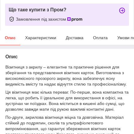
Що таке купити з Пром?
Замовлення під захистом
Опис
Характеристики
Доставка
Оплата
Умови п
Опис
Візитниця з акрилу – елегантне та практичне рішення для
зберігання та представлення візитних карток. Виготовлена з
високоякісного прозорого акрилу, вона забезпечує ясну
видимість вмісту та надає відчуття стилю та професіоналізму.
Ця візитниця має кілька переваг. По-перше, вона компактна та
легка, що робить її ідеальною для використання в офісі, на
зустрічах чи поїздках. Вона міститься в кишені або сумці, що
дозволяє завжди мати під рукою важливі контактні дані.
По-друге, акрилова візитниця міцна та довговічна. Матеріал
стійкий до подряпин, сколів та ультрафіолетового
випромінювання, що гарантує збереження візитних карток