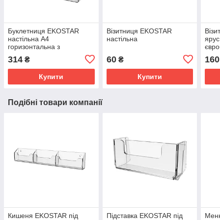
Буклетниця EKOSTAR
Візитниця EKOSTAR
Візи
настільна А4
настільна
ярус
горизонтальна з
євро
візитницею
314
60
160
₴
₴
Купити
Купити
Подібні товари компанії
Кишеня EKOSTAR під
Підставка EKOSTAR під
Мен