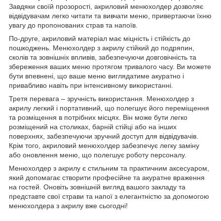
Завдяки своїй прозорості, акриловий менюхолдер дозволяє
відвідувачам легко читати та вивчати меню, привертаючи їхню
увагу до пропонованих страв та напоїв.
По-друге, акриловий матеріал має міцність і стійкість до
пошкоджень. Менюхолдер з акрилу стійкий до подряпин,
сколів та зовнішніх впливів, забезпечуючи довговічність та
збереження ваших меню протягом тривалого часу. Ви можете
бути впевнені, що ваше меню виглядатиме акуратно і
привабливо навіть при інтенсивному використанні.
Третя перевага – зручність використання. Менюхолдер з
акрилу легкий і портативний, що полегшує його переміщення
та розміщення в потрібних місцях. Він може бути легко
розміщений на столиках, барній стійці або на інших
поверхнях, забезпечуючи зручний доступ для відвідувачів.
Крім того, акриловий менюхолдер забезпечує легку заміну
або оновлення меню, що полегшує роботу персоналу.
Менюхолдер з акрилу є стильним та практичним аксесуаром,
який допомагає створити професійне та акуратне враження
на гостей. Оновіть зовнішній вигляд вашого закладу та
представте свої страви та напої з елегантністю за допомогою
менюхолдера з акрилу вже сьогодні!