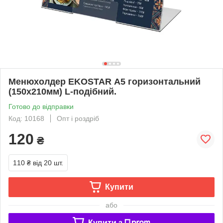
Менюхолдер EKOSTAR А5 горизонтальний
(150х210мм) L-подібний.
Готово до відправки
Код: 10168
Опт і роздріб
120
₴
110 ₴
від 20 шт.
Купити
або
Купити з