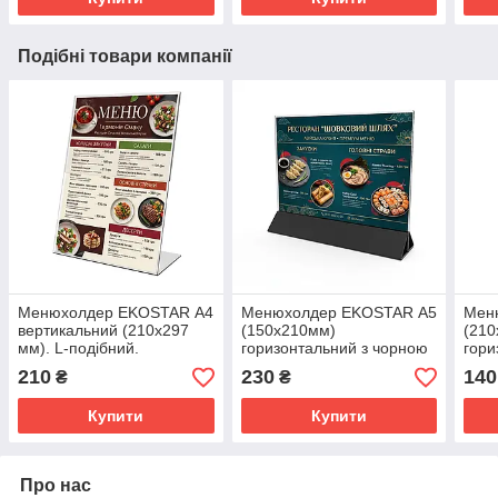
Подібні товари компанії
Менюхолдер EKOSTAR А4
Менюхолдер EKOSTAR А5
Мен
вертикальний (210х297
(150х210мм)
(21
мм). L-подібний.
горизонтальний з чорною
гори
підставкою.
підс
210
230
140
₴
₴
Купити
Купити
Про нас