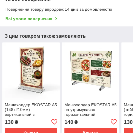
Повернення товару впродовж 14 днів за домовленістю
Всі умови повернення
З цим товаром також замовляють
Менюхолдер EKOSTAR А5
Менюхолдер EKOSTAR А5
Мен
(148х210мм)
на утримувачах
(тей
вертикальний з
горизонтальний
гори
візитницею. На трикутній
130
140
130
₴
₴
підставці.
Купити
Купити