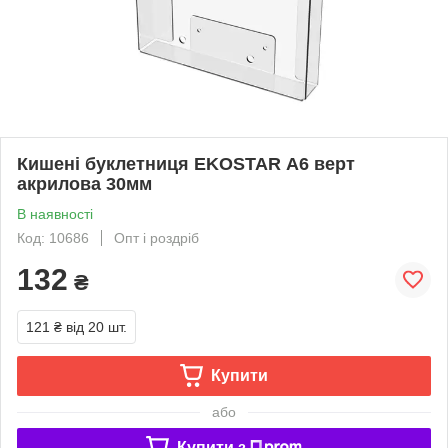
Кишені буклетниця EKOSTAR А6 верт
акрилова 30мм
В наявності
Код: 10686
Опт і роздріб
132
₴
121 ₴
від 20 шт.
Купити
або
Купити з