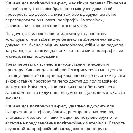
Кишеня для поліграфії з акрилу має кілька переваг. По-перше,
він забезпечує чітке відображення вмісту завдяки своїй
прозорості. Це дозволяє клієнтам або відвідувачам легко
переглядати та оцінювати поліграфічні матеріали,
викликаючи інтерес та привертаючи увагу.
По-друге, акрилова кишеня має міцну та довговічну
конструкцію, яка забезпечує безпеку та збереження ваших
документів. Акрил є міцним матеріалом, стійким до подряпин
та ударів, що гарантує довговічність та захист поліграфічних
матеріалів від пошкоджень.
Третя перевага - зручність використання та економія
простору. Кишеня для поліграфії з акрилу легко монтується
на стіну, двері або іншу поверхню, що дозволяє оптимізувати
використання простору та легко доступ до поліграфічних
матеріалів. Крім того, акрилова кишеня забезпечує легке
завантаження та вилучення документів, що економить час та
зусилля.
Кишеня для поліграфії з акрилу ідеально підходить для
використання в офісах, банках, ресторанах, магазинах,
виставкових залах та інших місцях, де потрібне зручне та
естетичне представлення поліграфічних матеріалів. Створіть
акуратний та професійний вигляд свого простору за