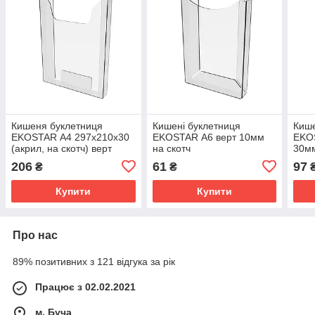
Кишеня буклетниця
Кишені буклетниця
Кише
EKOSTAR А4 297х210х30
EKOSTAR А6 верт 10мм
EKO
(акрил, на скотч) верт
на скотч
30мм
30мм
206
61
97
₴
₴
Купити
Купити
Про нас
89% позитивних з 121 відгука за рік
Працює з 02.02.2021
м. Буча