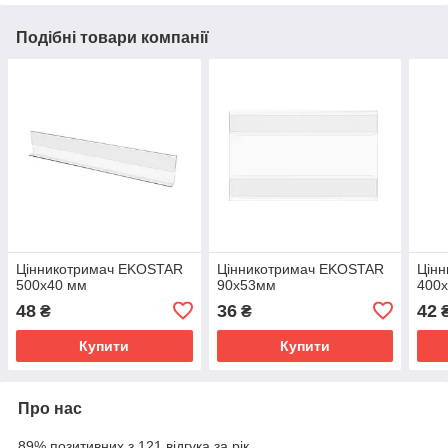
Подібні товари компанії
Цінникотримач EKOSTAR
Цінникотримач EKOSTAR
Цін
500х40 мм
90х53мм
400
48
36
42
₴
₴
Купити
Купити
Про нас
89% позитивних з 121 відгука за рік