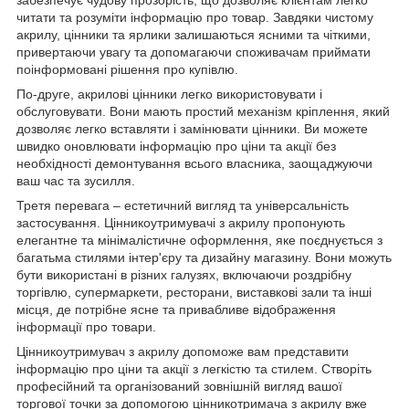
забезпечує чудову прозорість, що дозволяє клієнтам легко
читати та розуміти інформацію про товар. Завдяки чистому
акрилу, цінники та ярлики залишаються ясними та чіткими,
привертаючи увагу та допомагаючи споживачам приймати
поінформовані рішення про купівлю.
По-друге, акрилові цінники легко використовувати і
обслуговувати. Вони мають простий механізм кріплення, який
дозволяє легко вставляти і замінювати цінники. Ви можете
швидко оновлювати інформацію про ціни та акції без
необхідності демонтування всього власника, заощаджуючи
ваш час та зусилля.
Третя перевага – естетичний вигляд та універсальність
застосування. Цінникоутримувачі з акрилу пропонують
елегантне та мінімалістичне оформлення, яке поєднується з
багатьма стилями інтер'єру та дизайну магазину. Вони можуть
бути використані в різних галузях, включаючи роздрібну
торгівлю, супермаркети, ресторани, виставкові зали та інші
місця, де потрібне ясне та привабливе відображення
інформації про товари.
Цінникоутримувач з акрилу допоможе вам представити
інформацію про ціни та акції з легкістю та стилем. Створіть
професійний та організований зовнішній вигляд вашої
торгової точки за допомогою цінникотримача з акрилу вже