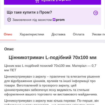
Що таке купити з Пром?
Замовлення під захистом
Опис
Характеристики
Доставка
Оплата
Умови п
Опис
Цінникотримач L-подібний 70х100 мм
Цінник має L-подібний похилий 70х100 мм. Матеріал — 0,7
мм ПЕТ
Цінникоутримувач з акрилу – практичне та елегантне рішення
для відображення цінників, ярликів та іншої інформації про
товари. Виготовлений із прозорого акрилу, цей
цінникотримувач забезпечує ясну видимість та стильне
оформлення вашого торгового чи виставкового майданчика.
Цінникоутримувач з акрилу має кілька переваг. По-перше, він