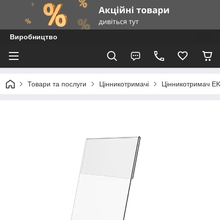
Виробництво
Товари та послуги
Цінникотримачі
Цінникотримач E