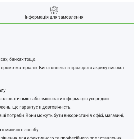
Інформація для замовлення
ісах, банках тощо.
 промо-матеріалів. Виготовлена із прозорого акрилу високої
лу.
овлювати вміст або змінювати інформацію усередині.
жень, що гарантує її довговічність.
ші потреби. Вони можуть бути використані в офісі, магазині,
ого миючого засобу.
ве рішення для ефективного та професійного представлення