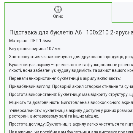
Опис
Підставка для буклетів А6 і 100х210 2-ярусна
Матеріал - ПЕТ 1.5мм
Внутрішня ширина 107 мм
Застосовується як накопичувач для друкованої продукції, розд
Буклетниця з акрилу – це елегантне та функціональне рішення
якості, вона забезпечує чудову видимість та захист вашого кон
Переваги використання буклетниці з акрилу включають:
Привабливий вигляд: Прозорий акрил створює стильне та суч
Простота використання: Буклетниця має відкриту структуру, 
Міцність та довговічність: Виготовлена з високоякісного акрил
Універсальність: Буклетниці з акрилу доступні у різних розмір
ресторані, виставковому залі та інших місцях.
Простота догляду: Буклетниці з акрилу легко чистяться та пі
Не важливо, чи потрібна вам буклетниця для виставки продукц