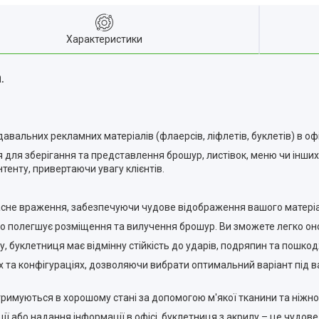
Характеристики
.
авальних рекламних матеріалів (флаерсів, ліфлетів, буклетів) в оф
 для зберігання та представлення брошур, листівок, меню чи інших
тенту, привертаючи увагу клієнтів.
асне враження, забезпечуючи чудове відображення вашого матеріа
що полегшує розміщення та вилучення брошур. Ви зможете легко он
у, буклетниця має відмінну стійкість до ударів, подряпин та пошкод
ах та конфігураціях, дозволяючи вибрати оптимальний варіант під ва
дтримуються в хорошому стані за допомогою м'якої тканини та ніжн
ії або надання інформації в офісі, буклетниця з акрилу – це чудо