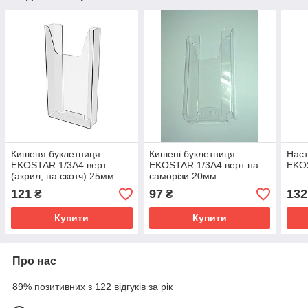
Кишеня буклетниця
Кишені буклетниця
Наст
EKOSTAR 1/3А4 верт
EKOSTAR 1/3А4 верт на
EKO
(акрил, на скотч) 25мм
саморізи 20мм
121
97
132
₴
₴
Купити
Купити
Про нас
89% позитивних з 122 відгуків за рік