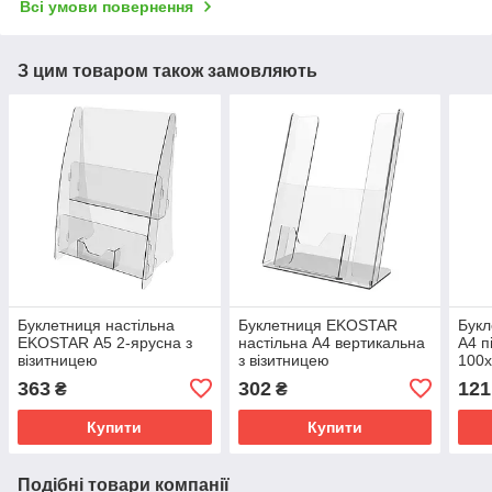
Всі умови повернення
З цим товаром також замовляють
Буклетниця настільна
Буклетниця EKOSTAR
Букл
EKOSTAR А5 2-ярусна з
настільна А4 вертикальна
А4 п
візитницею
з візитницею
100х
363
302
121
₴
₴
Купити
Купити
Подібні товари компанії