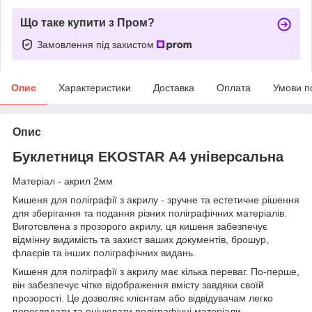
Що таке купити з Пром?
Замовлення під захистом
Опис
Характеристики
Доставка
Оплата
Умови п
Опис
Буклетниця EKOSTAR А4 універсальна
Матеріал - акрил 2мм
Кишеня для поліграфії з акрилу - зручне та естетичне рішення
для зберігання та подання різних поліграфічних матеріалів.
Виготовлена з прозорого акрилу, ця кишеня забезпечує
відмінну видимість та захист ваших документів, брошур,
флаєрів та інших поліграфічних видань.
Кишеня для поліграфії з акрилу має кілька переваг. По-перше,
він забезпечує чітке відображення вмісту завдяки своїй
прозорості. Це дозволяє клієнтам або відвідувачам легко
переглядати та оцінювати поліграфічні матеріали,