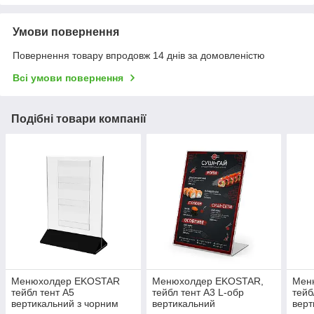
Умови повернення
Повернення товару впродовж 14 днів за домовленістю
Всі умови повернення
Подібні товари компанії
Менюхолдер EKOSTAR
Менюхолдер EKOSTAR,
Мен
тейбл тент А5
тейбл тент А3 L-обр
тейб
вертикальний з чорним
вертикальний
верт