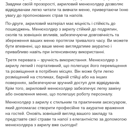
Завдяки своїй прозорості, акриловий менюхолдер дозволяє
відвідувачам легко читати та вивчати меню, привертаючи їхню
увагу до пропонованих страв та напоїв.
По-друге, акриловий матеріал має міцність і стійкість до
пошкоджень. Менюхолдер з акрилу стійкий до подряпин,
сколів та зовнішніх впливів, забезпечуючи довговічність та
збереження ваших меню протягом тривалого часу. Ви можете
бути впевнені, що ваше меню виглядатиме акуратно і
привабливо навіть при інтенсивному використанні.
Третя перевага – зручність використання. Менюхолдер з
акрилу легкий і портативний, що полегшує його переміщення
та розміщення в потрібних місцях. Він може бути легко
розміщений на столиках, барній стійці або на інших
поверхнях, забезпечуючи зручний доступ для відвідувачів.
Крім того, акриловий менюхолдер забезпечує легку заміну
або оновлення меню, що полегшує роботу персоналу.
Менюхолдер з акрилу є стильним та практичним аксесуаром,
який допомагає створити професійне та акуратне враження
на гостей. Оновіть зовнішній вигляд вашого закладу та
представте свої страви та напої з елегантністю за допомогою
менюхолдера з акрилу вже сьогодні!