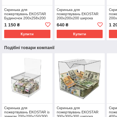
Скринька для
Скринька для
Скри
пожертвувань EKOSTAR
пожертвувань EKOSTAR
пож
Будиночок 200х258х200
200х200х200 широка
200х
щілина
1 150
640
1 2
₴
₴
Купити
Купити
Подібні товари компанії
Скринька для
Скринька для
Скри
пожертвувань EKOSTAR із
пожертвувань EKOSTAR
пож
замком 200х200х150/300
300х300х300 широка
400