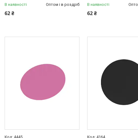
В наявності
Оптом і в роздріб
В наявності
Опто
62 ₴
62 ₴
4445
4164