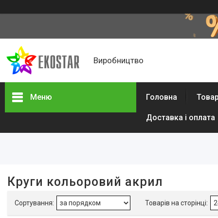
Виробництво
Меню
Головна
Товар
Доставка і оплата
Фільтри
Ціна
В наявності
Круги кольоровий акрил
Так
107
Виробник