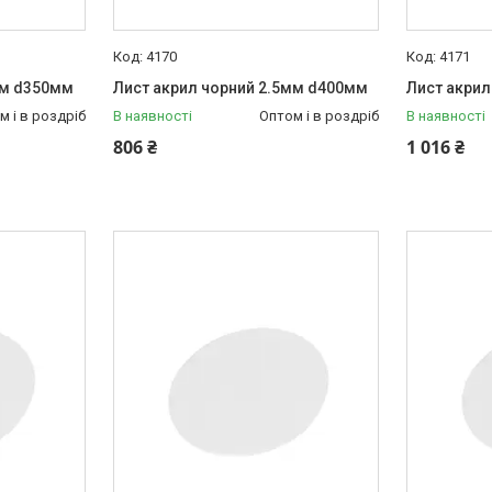
4170
4171
мм d350мм
Лист акрил чорний 2.5мм d400мм
Лист акрил
м і в роздріб
В наявності
Оптом і в роздріб
В наявності
806 ₴
1 016 ₴