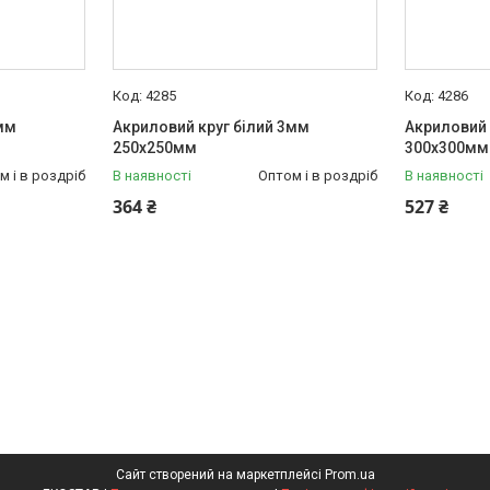
4285
4286
мм
Акриловий круг білий 3мм
Акриловий 
250х250мм
300х300мм
м і в роздріб
В наявності
Оптом і в роздріб
В наявності
364 ₴
527 ₴
Сайт створений на маркетплейсі
Prom.ua