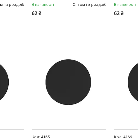
м і в роздріб
В наявності
Оптом і в роздріб
В наявності
62 ₴
62 ₴
4165
4166