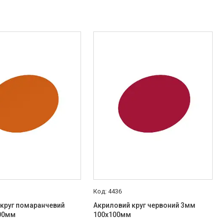
4436
 круг помаранчевий
Акриловий круг червоний 3мм
00мм
100х100мм