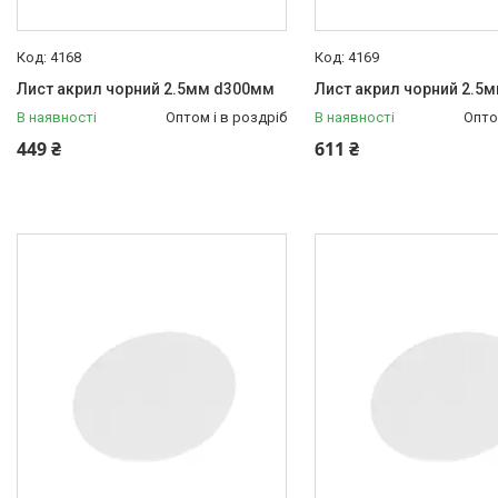
4168
4169
Лист акрил чорний 2.5мм d300мм
Лист акрил чорний 2.5
В наявності
Оптом і в роздріб
В наявності
Опто
449 ₴
611 ₴