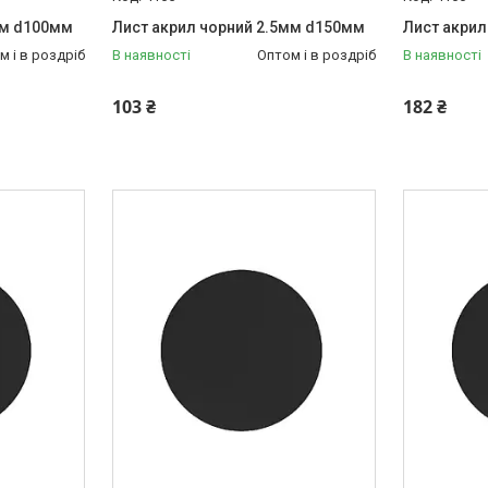
мм d100мм
Лист акрил чорний 2.5мм d150мм
Лист акрил
м і в роздріб
В наявності
Оптом і в роздріб
В наявності
103 ₴
182 ₴