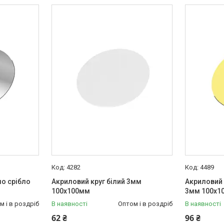
4282
4489
ло срібло
Акриловий круг білий 3мм
Акриловий 
100х100мм
3мм 100х1
м і в роздріб
В наявності
Оптом і в роздріб
В наявності
62 ₴
96 ₴