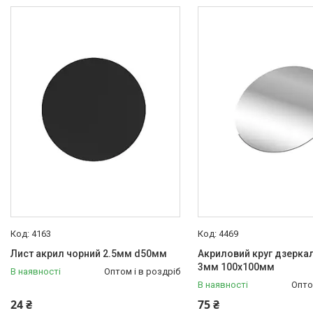
Экостар
107
4163
4469
Лист акрил чорний 2.5мм d50мм
Акриловий круг дзерка
3мм 100х100мм
В наявності
Оптом і в роздріб
В наявності
Опто
24 ₴
75 ₴