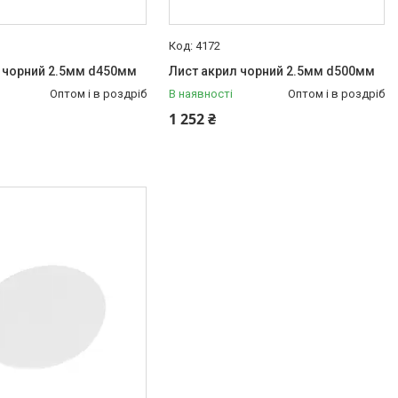
4172
 чорний 2.5мм d450мм
Лист акрил чорний 2.5мм d500мм
Оптом і в роздріб
В наявності
Оптом і в роздріб
1 252 ₴